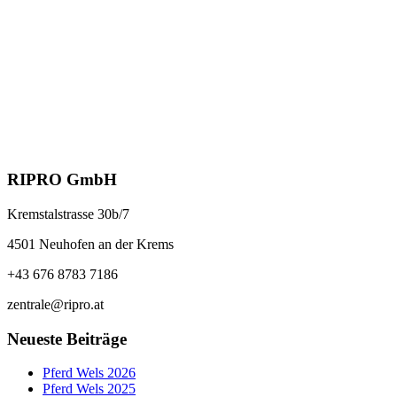
Schnelle Ansicht
€
13,10
In den Warenkorb
Auswurfkante für Kunststoff-Trog
16 l
Schnelle Ansicht
€
12,65
In den Warenkorb
RIPRO GmbH
Kremstalstrasse 30b/7
4501 Neuhofen an der Krems
+43 676 8783 7186
zentrale@ripro.at
Neueste Beiträge
Pferd Wels 2026
Pferd Wels 2025