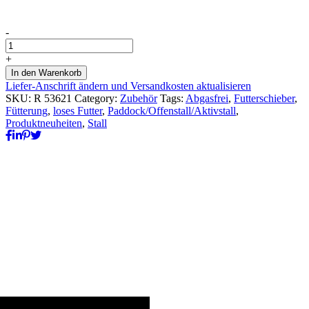
Ripro
-
Futterschieber
Vorbaugerät
+
FS
In den Warenkorb
1500
Liefer-Anschrift ändern und Versandkosten aktualisieren
quantity
SKU:
R 53621
Category:
Zubehör
Tags:
Abgasfrei
,
Futterschieber
,
Fütterung
,
loses Futter
,
Paddock/Offenstall/Aktivstall
,
Produktneuheiten
,
Stall