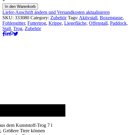
+
Trog
In den Warenkorb
7
Liefer-Anschrift ändern und Versandkosten aktualisieren
l
SKU:
333080
Category:
Zubehör
Tags:
Aktivstall
,
Boxengasse
,
quantity
Fohlengitter
,
Futtertrog
,
Krippe
,
Liegefläche
,
Offenstall
,
Paddock
,
Stall
,
Trog
,
Zubehör
aus dem Kunststoff-Trog 7 l
g. Größere Tiere können