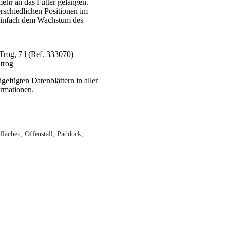
mehr an das Futter gelangen.
erschiedlichen Positionen im
einfach dem Wachstum des
Trog, 7 l (Ref. 333070)
trog
gefügten Datenblättern in aller
rmationen.
eflächen, Offenstall, Paddock,