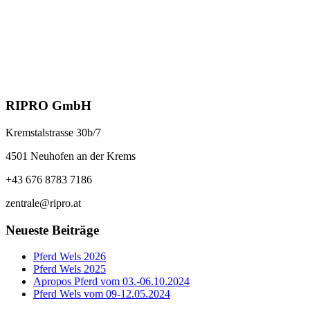
Ripro Futterschieber Vorbaugerät
FS 1500
Schnelle Ansicht
€
300,00
In den Warenkorb
RIPRO GmbH
Kremstalstrasse 30b/7
4501 Neuhofen an der Krems
+43 676 8783 7186
zentrale@ripro.at
Neueste Beiträge
Pferd Wels 2026
Pferd Wels 2025
Apropos Pferd vom 03.-06.10.2024
Pferd Wels vom 09-12.05.2024