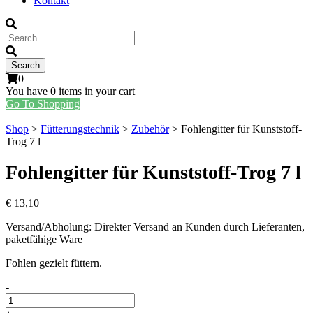
Kontakt
0
You have
0 items
in your cart
Go To Shopping
Shop
>
Fütterungstechnik
>
Zubehör
> Fohlengitter für Kunststoff-
Trog 7 l
Fohlengitter für Kunststoff-Trog 7 l
€
13,10
Versand/Abholung: Direkter Versand an Kunden durch Lieferanten,
paketfähige Ware
Fohlen gezielt füttern.
Fohlengitter
-
für
Kunststoff-