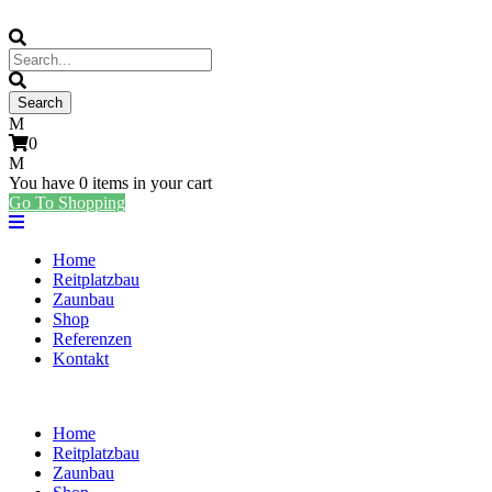
0
You have
0 items
in your cart
Go To Shopping
Home
Reitplatzbau
Zaunbau
Shop
Referenzen
Kontakt
Home
Reitplatzbau
Zaunbau