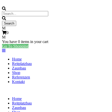
0
You have
0 items
in your cart
Go To Shopping
Home
Reitplatzbau
Zaunbau
Shop
Referenzen
Kontakt
Home
Reitplatzbau
Zaunbau