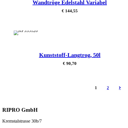
Wandtröge Edelstahl Variabel
€
144,55
Kunststoff-Langtrog, 50l
€
90,70
1
2
RIPRO GmbH
Kremstalstrasse 30b/7