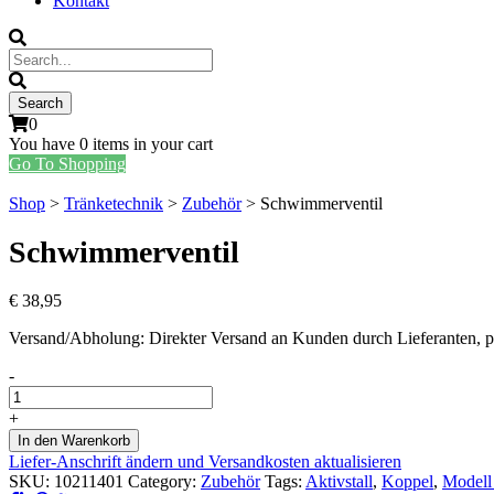
Kontakt
0
You have
0 items
in your cart
Go To Shopping
Shop
>
Tränketechnik
>
Zubehör
> Schwimmerventil
Schwimmerventil
€
38,95
Versand/Abholung: Direkter Versand an Kunden durch Lieferanten, 
Schwimmerventil
-
quantity
+
In den Warenkorb
Liefer-Anschrift ändern und Versandkosten aktualisieren
SKU:
10211401
Category:
Zubehör
Tags:
Aktivstall
,
Koppel
,
Modell