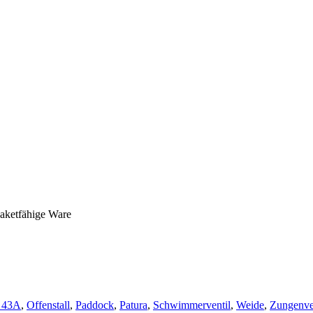
paketfähige Ware
 43A
,
Offenstall
,
Paddock
,
Patura
,
Schwimmerventil
,
Weide
,
Zungenve