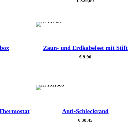
€
329,00
ebox
Zaun- und Erdkabelset mit Stift
€
9,90
-Thermostat
Anti-Schleckrand
€
38,45