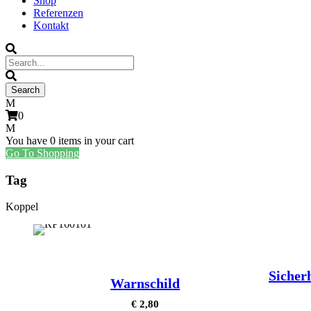
Shop
Referenzen
Kontakt
0
You have
0 items
in your cart
Go To Shopping
Tag
Koppel
Sicher
Warnschild
€
2,80