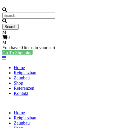
0
You have
0 items
in your cart
Go To Shopping
Home
Reitplatzbau
Zaunbau
Shop
Referenzen
Kontakt
Home
Reitplatzbau
Zaunbau