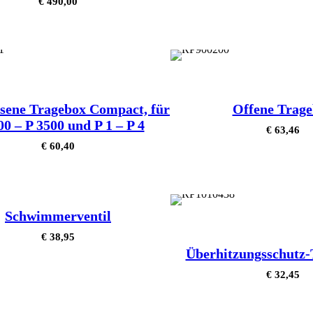
€
490,00
sene Tragebox Compact, für
Offene Trag
00 – P 3500 und P 1 – P 4
€
63,46
€
60,40
Schwimmerventil
€
38,95
Überhitzungsschutz
€
32,45