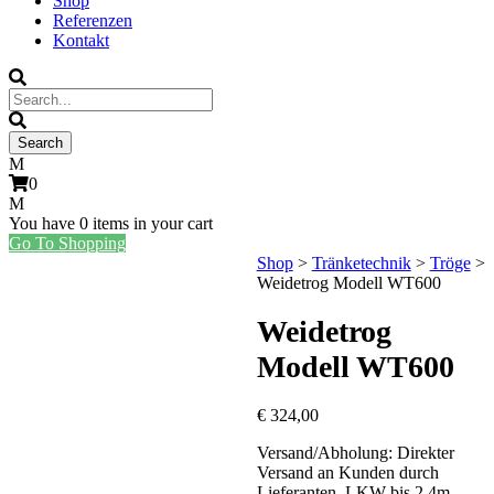
Shop
Referenzen
Kontakt
0
You have
0 items
in your cart
Go To Shopping
Shop
>
Tränketechnik
>
Tröge
>
Weidetrog Modell WT600
Weidetrog
Modell WT600
€
324,00
Versand/Abholung: Direkter
Versand an Kunden durch
Lieferanten, LKW bis 2,4m.