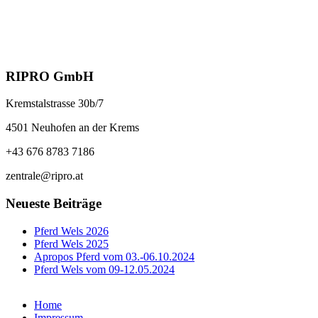
Weidetrog Modell WT1500
Schnelle Ansicht
€
617,00
In den Warenkorb
RIPRO GmbH
Kremstalstrasse 30b/7
4501 Neuhofen an der Krems
+43 676 8783 7186
zentrale@ripro.at
Neueste Beiträge
Pferd Wels 2026
Pferd Wels 2025
Apropos Pferd vom 03.-06.10.2024
Pferd Wels vom 09-12.05.2024
Home
Impressum