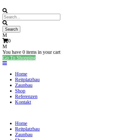
0
You have
0 items
in your cart
Go To Shopping
Home
Reitplatzbau
Zaunbau
Shop
Referenzen
Kontakt
Home
Reitplatzbau
Zaunbau