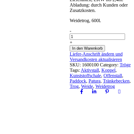
Abladung: durch Kunden oder
Zusatzkosten.
Weidetrog, 600l.
Weidetrog
-
Modell
WT600
+
quantity
In den Warenkorb
Liefer-Anschrift ändern und
Versandkosten aktualisieren
SKU:
1600100
Category:
Tröge
Tags:
Aktivstall
,
Koppel
,
Kunststoffschale
,
Offenstall
,
Paddock
,
Patura
,
Tränkebecken
,
Trog
,
Weide
,
Weidetrog