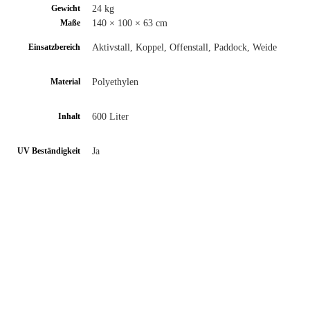
24 kg
Gewicht
140 × 100 × 63 cm
Maße
Aktivstall, Koppel, Offenstall, Paddock, Weide
Einsatzbereich
Polyethylen
Material
600 Liter
Inhalt
Ja
UV Beständigkeit
Schwimmerventil, Modell 675
Schnelle Ansicht
€
46,00
In den Warenkorb