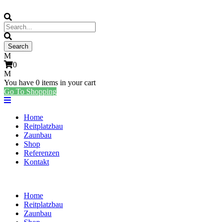
0
You have
0 items
in your cart
Go To Shopping
Home
Reitplatzbau
Zaunbau
Shop
Referenzen
Kontakt
Home
Reitplatzbau
Zaunbau