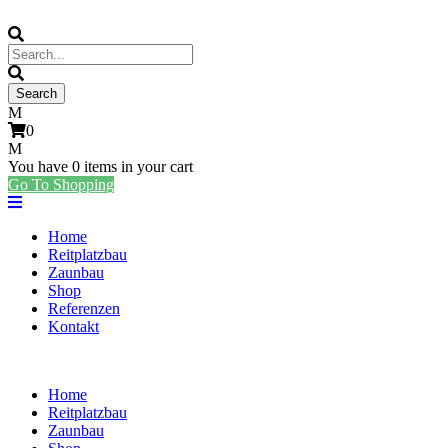
0
You have
0 items
in your cart
Go To Shopping
Home
Reitplatzbau
Zaunbau
Shop
Referenzen
Kontakt
Home
Reitplatzbau
Zaunbau