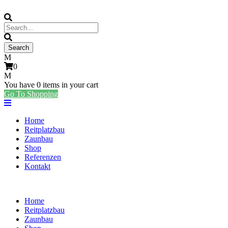
0
You have
0 items
in your cart
Go To Shopping
Home
Reitplatzbau
Zaunbau
Shop
Referenzen
Kontakt
Home
Reitplatzbau
Zaunbau