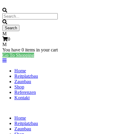
0
You have
0 items
in your cart
Go To Shopping
Home
Reitplatzbau
Zaunbau
Shop
Referenzen
Kontakt
Home
Reitplatzbau
Zaunbau