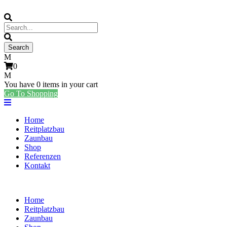
0
You have
0 items
in your cart
Go To Shopping
Home
Reitplatzbau
Zaunbau
Shop
Referenzen
Kontakt
Home
Reitplatzbau
Zaunbau