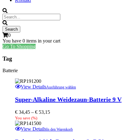
Kontakt
0
You have
0 items
in your cart
Go To Shopping
Tag
Batterie
Dieses
View Details
Ausführung wählen
Produkt
weist
Super-Alkaline Weidezaun-Batterie 9 V
mehrere
Varianten
€
34,45
–
€
53,15
auf.
You save
(
%)
Die
Optionen
View Details
In den Warenkorb
können
auf