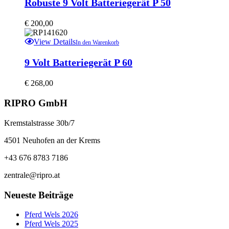
Robuste 9 Volt Batteriegerät P 50
der
Produktseite
gewählt
€
200,00
werden
View Details
In den Warenkorb
9 Volt Batteriegerät P 60
€
268,00
RIPRO GmbH
Kremstalstrasse 30b/7
4501 Neuhofen an der Krems
+43 676 8783 7186
zentrale@ripro.at
Neueste Beiträge
Pferd Wels 2026
Pferd Wels 2025